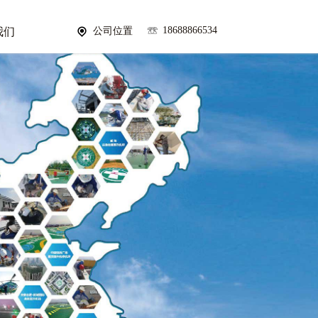
18688866534
我们
公司位置