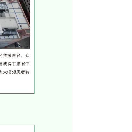
的救援途径。众
建成得甘肃省中
大大缩短患者转